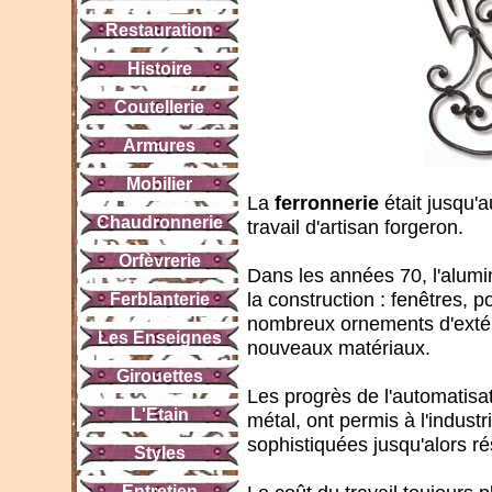
Restauration
Histoire
Coutellerie
Armures
Mobilier
La
ferronnerie
était jusqu'a
Chaudronnerie
travail d'artisan forgeron.
Orfèvrerie
Dans les années 70, l'alumi
la construction : fenêtres, 
Ferblanterie
nombreux ornements d'extér
Les Enseignes
nouveaux matériaux.
Girouettes
Les progrès de l'automatisati
L'Etain
métal, ont permis à l'indust
sophistiquées jusqu'alors ré
Styles
Entretien