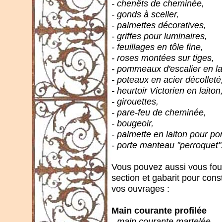
- chenêts de cheminée,
- gonds à sceller,
- palmettes décoratives,
- griffes pour luminaires,
- feuillages en tôle fine,
- roses montées sur tiges,
- pommeaux d'escalier en la
- poteaux en acier décolleté
- heurtoir Victorien en laiton
- girouettes,
- pare-feu de cheminée,
- bougeoir,
- palmette en laiton pour por
- porte manteau "perroquet".
Vous pouvez aussi vous fourni
section et gabarit pour const
vos ouvrages :
Main courante profilée
- main courante martelée