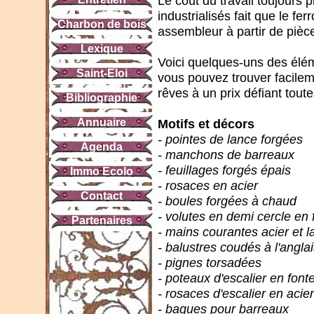
Le coût du travail toujours 
industrialisés fait que le fe
Charbon de bois
assembleur à partir de pièc
Lexique
Voici quelques-uns des élém
Saint-Eloi
vous pouvez trouver facilem
rêves à un prix défiant tout
Bibliographie
Annuaire
Motifs et décors
- pointes de lance forgées
Agenda
- manchons de barreaux
- feuillages forgés épais
Immo Ecolo
- rosaces en acier
Contact
- boules forgées à chaud
- volutes en demi cercle en 
Partenaires
- mains courantes acier et l
- balustres coudés à l'angla
- pignes torsadées
- poteaux d'escalier en font
- rosaces d'escalier en acier
- bagues pour barreaux